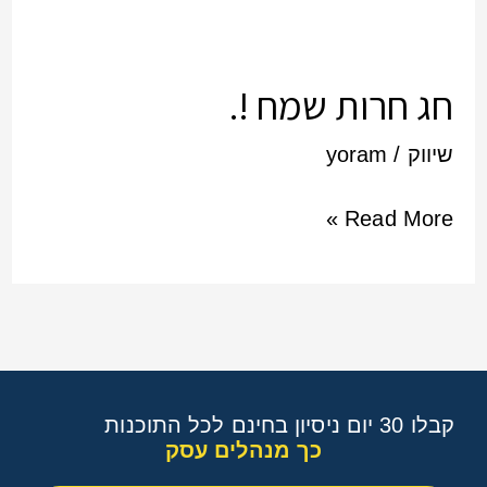
חג
חרות
שמח
חג חרות שמח !.
!.
שיווק
/
yoram
Read More »
קבלו 30 יום ניסיון בחינם לכל התוכנות
כך מנהלים עסק